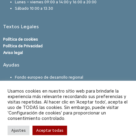
Lunes – viernes 09:00 a 14:00 y 16:00 a 20:00
Sábado 10:00 a 13:30
Textos Legales
Política de cookies
Política de Privacidad
Aviso legal
Ayudas
Fondo europeo de desarrollo regional
Usamos cookies en nuestro sitio web para brindarle la
experiencia más relevante recordando sus preferencias y
visitas repetidas. Al hacer clic en 'Aceptar todo', acepta el
© 2022 – Automóviles Sagunto S.A. © Todos los derechos
uso de TODAS las cookies. Sin embargo, puede visitar
'Configuración de cookies' para proporcionar un
reservados.
consentimiento controlado.
F
I
Ajustes
Aceptar todas