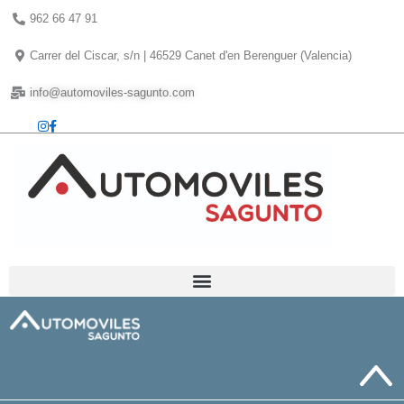
Ir
962 66 47 91
al
contenido
Carrer del Ciscar, s/n | 46529 Canet d'en Berenguer (Valencia)
info@automoviles-sagunto.com