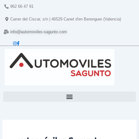
Ir
962 66 47 91
al
contenido
Carrer del Ciscar, s/n | 46529 Canet d'en Berenguer (Valencia)
info@automoviles-sagunto.com