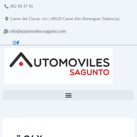
Ir
962 66 47 91
al
contenido
Carrer del Ciscar, s/n | 46529 Canet d'en Berenguer (Valencia)
info@automoviles-sagunto.com