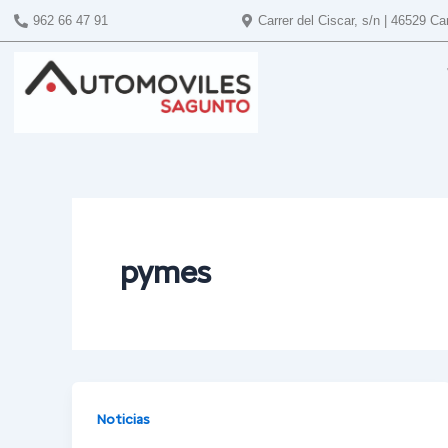
Ir
962 66 47 91
Carrer del Ciscar, s/n | 46529 C
al
contenido
pymes
Noticias