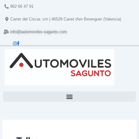
Ir
962 66 47 91
al
contenido
Carrer del Ciscar, s/n | 46529 Canet d'en Berenguer (Valencia)
info@automoviles-sagunto.com