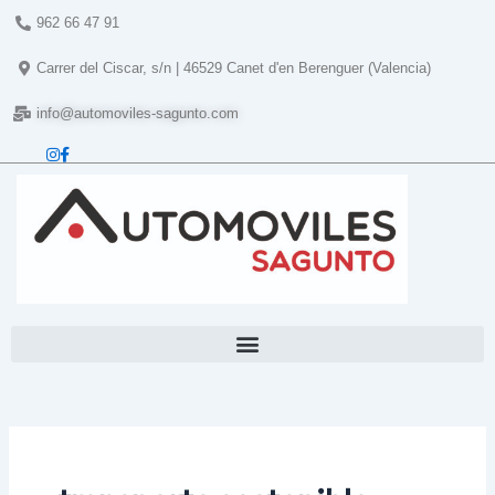
Ir
962 66 47 91
al
contenido
Carrer del Ciscar, s/n | 46529 Canet d'en Berenguer (Valencia)
info@automoviles-sagunto.com